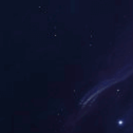
详细说明
属性