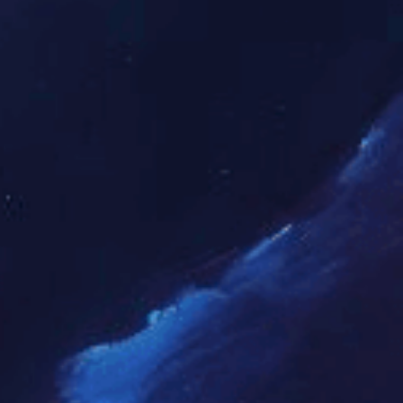
＊新推荐
画册
¥价格面议
¥None
画册
¥价格面议
¥None