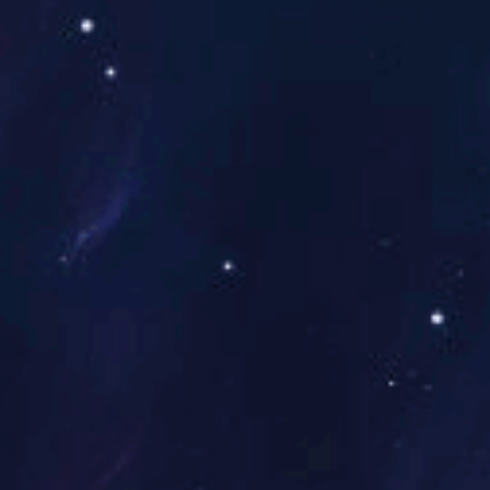
画册
上架时间：
2023-10-26
立即联系