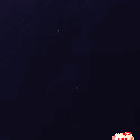
友情链接
LINK