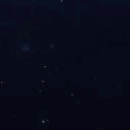
的
免
您
生
务，
手提袋、礼盒制作团队，米兰体育 不仅提供优良的
平面设计师必须了解的印
印
去
制
产
米
作品，更重视每个客户的实际需求。米兰体育 不会
刷、
客
定
制
兰
加
户
因为自己服务于500强便对国内公司不屑一顾，每一
《印刷技术术语》中，印刷的定义
这几个基本点必须要注意：1、
更
造
体
工
寻
图文
>>查看详情
不得已别用来排版，特别是有
个客户都是上帝，每一位上帝的需求米兰体育 都将
符
体
育
设
求
竭尽全力去满足。 信赖源自专业，专业成就品质，
合
系。
提
备，
不
品
品质成就未来；米兰体育 愿真诚的为您提供”省心的
倡
健
同
牌
客
一站式服务“，让米兰体育 携手未来，共赢明天!!!
常用印刷纸张有哪些？印
全
供
策
户
的
应
略
互
一张纸印完一面还得印另一
常用印刷纸张有哪些1、 胶
质
商
的
动，
中根据印版内容和
>>查看详
号、1号和2号三种，有单面
量
之
印
与
管
间
刷
客
理
的
解
户
和
烦
决
印刷知识：常见装订知识
共
品
恼，
方
同
检
为
案。
进
么?质量也称品质，反映产品
1.出血：印刷装订工艺要求
创
客
步、
性的总和。印
>>查看详情
为出血。 &nb
>>查看详情
造
户、
成
产
企
长，
品
业
共
印
降