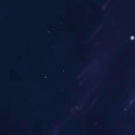
共
4
个结果
默认排序
发布时间
印刷的种类 印刷的工艺流程
09
18
1印刷简介在国家标准GB9851.1-1990《印刷技
GB/T9851.1-2008中将印刷定义为：“使用模拟
凸版印刷，印版的图文部分凸起，明显高于空白部分，印
白部分，常用于钞票、邮票等有价证券的印刷。(3)平
孔，油墨通过洞孔转移到承印物表面，常见的孔版印刷
印刷设计必懂知识——翻版与拼版
09
印刷：也称轮转印刷。是使用卷筒纸印刷的方法。根据
18
1印刷翻版类型大多设计作品都需双面印刷。一张纸印完
间接印刷：印版的油墨经过橡皮布转印在承印物上的印
印刷就是指成品正面内容做一个版，反面内容做一个版，
版印刷、丝网印刷。无版印刷：印版直接通过计算机驱动
4个页码，正反版对应，在四开机上就是正反版印刷。正
完全是一种堆积承载，无印纹部分则低凹或凸起，与印
孔版印刷、干平版印刷等，均属物理性印刷(印刷面高于
有关印刷的常识 这些你该知道的印刷小常
作用，使其产生吸水拒墨之薄膜使然。固然，印纹部分(
09
18
1.质量的含义是什么?印刷质量的含义又是什么?质量
之薄膜，故为化学性印刷。胶印即属此类。胶印要在水
质量和平均质量。2.彩色印刷品的质量要求主要有哪几
纸毛、无墨皮等现象并忠实还原于原稿的真实性。3.胶
择地吸附水和油墨;③是通过中间体(橡皮布滚筒)来转
水，使版面的空白部分吸附水，而图像部分却排斥水。上墨
几种常见物料的印刷小知识
09
用氢离子浓度的负对数值表示溶液的酸碱性。ph=7呈中性溶