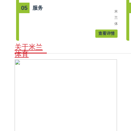
印
于
05
服务
务
360
米
科
度
兰
技
品
体
有
牌
育
限
查看详情
印
在
公
刷
为
司，
关于米兰
业
您
服
体育
务，
提
务
为
供
过
客
整
众
户、
套
多
企
印
上
业
刷
海
提
方
知
供
案
名
一
的
品
站
同
牌
式
时，
和
印
更
各
刷
注
个