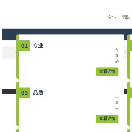
专业！团队
01
专业
专
业
的
全
查看详情
方
案
印
03
品质
刷
上
解
海
决
米
公
兰
司。
查看详情
体
致
育
力