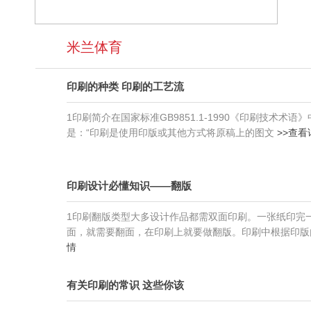
解
重
行
决
对
业，
方
您
先
米兰体育
案，
的
进
为
服
的
您
务，
印刷的种类 印刷的工艺流
印
制
米
刷、
定
兰
加
1印刷简介在国家标准GB9851.1-1990《印刷技术术语
更
体
工
是：“印刷是使用印版或其他方式将原稿上的图文
>>查看
符
育
设
合
提
备，
品
倡
健
牌
客
印刷设计必懂知识——翻版
全
策
户
的
略
互
1印刷翻版类型大多设计作品都需双面印刷。一张纸印完
质
的
动，
面，就需要翻面，在印刷上就要做翻版。印刷中根据印版
量
印
与
情
管
刷
客
理
解
户
和
决
有关印刷的常识 这些你该
共
品
方
同
检
案。