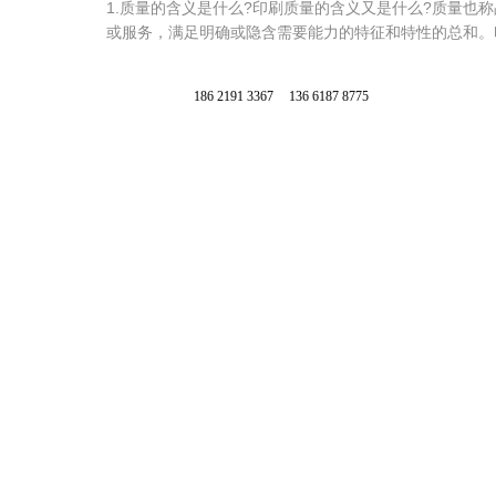
进
1.质量的含义是什么?印刷质量的含义又是什么?质量也
创
步、
或服务，满足明确或隐含需要能力的特征和特性的总和。
造
成
产
长，
品
186 2191 3367
136 6187 8775
共
印
创
刷。
双
赢！