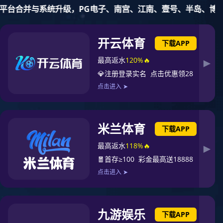
登录
注册