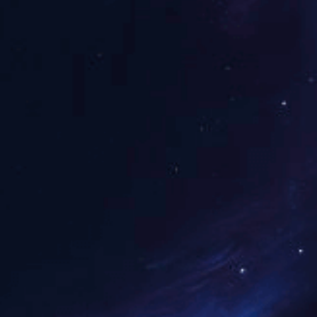
01
专业
查看
03
品质
查看
05
服务