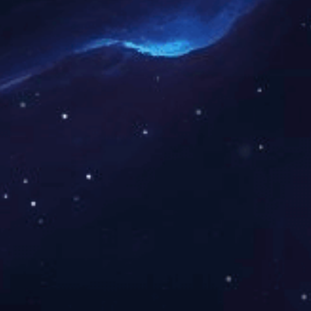
查看
关于米兰
体育