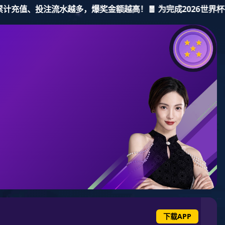
网站米兰体育
关于米兰体育
产品中心
包装盒
案例展示
笔记本
不干胶标签
设计案例