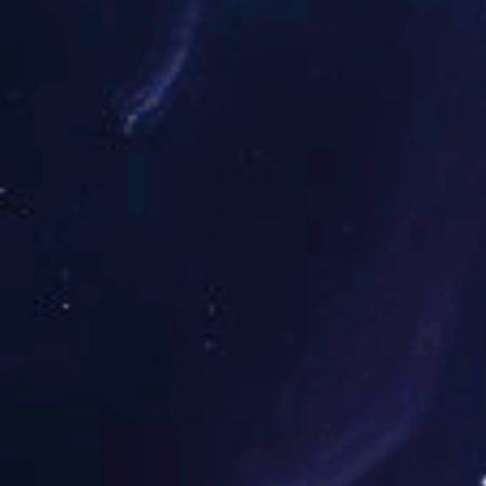
正引致。
4.磨光：以砑光滚筒处
5.反手摺：日本摺书机的
6.正版：书版首码所在
组、一帖或一框。
7.纸闸：不是关纸的门
8.骑马钉：书本装订的一
套好後，跨放在铁架上，