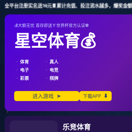
米兰体育
加入收藏
您好，欢迎光临上海米兰体育印务科技有限公司！
24小时热线：
136 6187 8775， 186 2191 3367