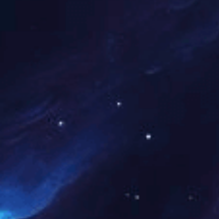
←
印刷知识：数码印刷印后操作经验
常用印刷纸张有哪些？印刷用纸基础知识
→
＊新推荐
专业！团队