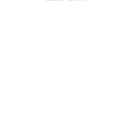
印
创
刷。
双
赢！