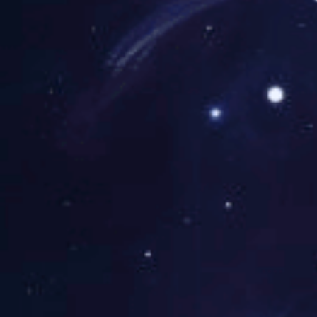
9.猪肠卷：摺书贴的一
32版。
10.风龠(音“月”)：
11.反封面：手工装订
书脊封面边胶，再做一个“
12.毛书：不是书本长
13.笃头布：精装书脊
用。
14.火印：精装封面的