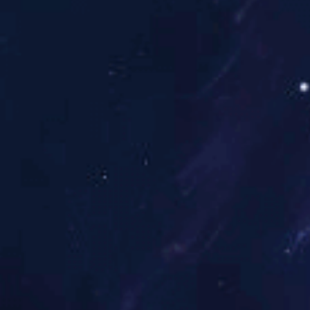
图文详情
属性
1.出血：印刷装订工艺
称为出血。
2.飞边：“飞”，裁切
3.切斜：变形，裁切歪